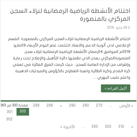
اختتام الأنشطة الرياضية الرمضانية لنزلاء السجن
المركزي بالمنصورة
29 مايو، 2019
اختتام الأنشطة الرياضية الرمضانية لنزلاء السجن المركزي بالمنصورة. القسم
الإعلامي لدى ألوية الدعم والاسناد اختتمت عصر اليوم الأربعاء ٢٩مايو
٢٠١٩م الموافق ٢٤رمضان الأنشطة الرياضية الرمضانية لنزلاء سجن
المنصورةالمركزي بعدن الذي نظمتها دائرة التأهيل والإصلاح تحت رعاية
وإشراف من الإدارة العامة للسجن . حيث كرمت الفرق الفائزة في لعبتي
كرة القدم وكرة الطائرة ولعبة الشطرنج بالكؤوس والميدليات الذهبية.
واعتبر نقيب اليهري …
أكمل القراءة »
299
298
290
280
270
...
« الأولى
«
صفحة 300 من 363
300
301
302
...
330
320
310
»
الأخيرة »