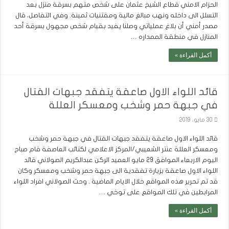
الحزام الامني قطاع الشيخ عثمان على شخص متهم بسرقة منزل بعد
التسلل الى داخله ونهب مبالغ مالية ومقتنيات ثمينة. وفي التفاصل، قال
مصدر أمني أن بلاغ عملياتي وصلنا يفيد بقيام شخص مجهول بسرقة أحد
المنازل في منطقة الممداره …
أكمل القراءة »
قائد اللواء الاول صاعقة يتفقد جبهات القتال
في جبهة حمر وشخب ومعسكر العللة
30 مايو، 2019
قائد اللواء الاول صاعقة يتفقد جبهات القتال في جبهة حمر وشخب
ومعسكر العللة عنتر الشعيبي/المركز الاعلامي لكتائب العاصفة قام صباح
اليوم الاربعاء الموافق 29 مايو العميد الركن عبدالكريم الصولاني قائد
اللواء الاول صاعقة بزيارة تفقدية الى جبهة حمر وشخب ومعسكر وكان
قد تم تحرير هذه المواقع خلال الايام الماضية . وحث الصولاني افراد اللواء
المرابطين في تلك المواقع على توخي …
أكمل القراءة »