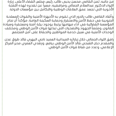
من جانبه، ثمن القاضي محسن يحيى طالب، رئيس مجلس القضاء الأعلى، زيارة
اللواء الدكتور عبدالسلام الجمالي ومرافقيه، معبراً عن تقديره لهذه اللفتة
الأخوية التي تجسد عمق العلاقات الوطنية والتكامل بين مؤسسات الدولة.
وأشاد القاضي طالب بالدور الذي تقوم به الأجهزة الأمنية والقوات المسلحة
الجنوبية في حفظ الأمن والاستقرار وحماية السكينة العامة، مؤكداً أن نجاح
المؤسسة القضائية في أداء مهامها يرتبط بوجود بيئة آمنة ومستقرة وسيادة
القانون، ومثمناً الجهود والتضحيات التي تبذلها قوات الأمن الوطني ومختلف
الوحدات الأمنية في سبيل خدمة المواطنين والحفاظ على أمن المجتمع.
رافق اللواء الجمالي خلال زياراته الميدانية العميد ناجي اليهري قائد طوق عدن،
والمقدم ديان الشبحي قائد الأمن الوطني بيافع، ورشدي العمري مدير المركز
الإعلامي، وعدد من ضباط قوات الأمن الوطني.