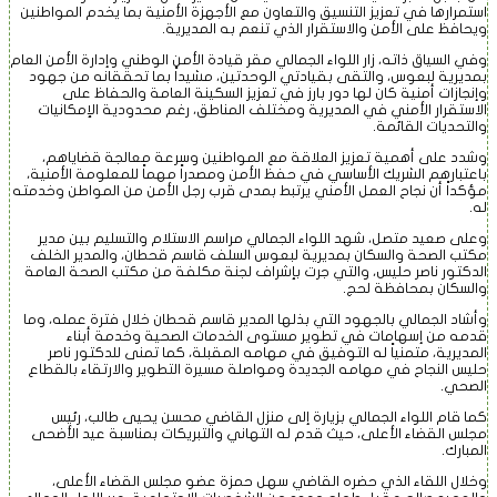
استمرارها في تعزيز التنسيق والتعاون مع الأجهزة الأمنية بما يخدم المواطنين
ويحافظ على الأمن والاستقرار الذي تنعم به المديرية.
وفي السياق ذاته، زار اللواء الجمالي مقر قيادة الأمن الوطني وإدارة الأمن العام
بمديرية لبعوس، والتقى بقيادتي الوحدتين، مشيداً بما تحققانه من جهود
وإنجازات أمنية كان لها دور بارز في تعزيز السكينة العامة والحفاظ على
الاستقرار الأمني في المديرية ومختلف المناطق، رغم محدودية الإمكانيات
والتحديات القائمة.
وشدد على أهمية تعزيز العلاقة مع المواطنين وسرعة معالجة قضاياهم،
باعتبارهم الشريك الأساسي في حفظ الأمن ومصدراً مهماً للمعلومة الأمنية،
مؤكداً أن نجاح العمل الأمني يرتبط بمدى قرب رجل الأمن من المواطن وخدمته
له.
وعلى صعيد متصل، شهد اللواء الجمالي مراسم الاستلام والتسليم بين مدير
مكتب الصحة والسكان بمديرية لبعوس السلف قاسم قحطان، والمدير الخلف
الدكتور ناصر حليس، والتي جرت بإشراف لجنة مكلفة من مكتب الصحة العامة
والسكان بمحافظة لحج.
وأشاد الجمالي بالجهود التي بذلها المدير قاسم قحطان خلال فترة عمله، وما
قدمه من إسهامات في تطوير مستوى الخدمات الصحية وخدمة أبناء
المديرية، متمنياً له التوفيق في مهامه المقبلة، كما تمنى للدكتور ناصر
حليس النجاح في مهامه الجديدة ومواصلة مسيرة التطوير والارتقاء بالقطاع
الصحي.
كما قام اللواء الجمالي بزيارة إلى منزل القاضي محسن يحيى طالب، رئيس
مجلس القضاء الأعلى، حيث قدم له التهاني والتبريكات بمناسبة عيد الأضحى
المبارك.
وخلال اللقاء الذي حضره القاضي سهل حمزة عضو مجلس القضاء الأعلى،