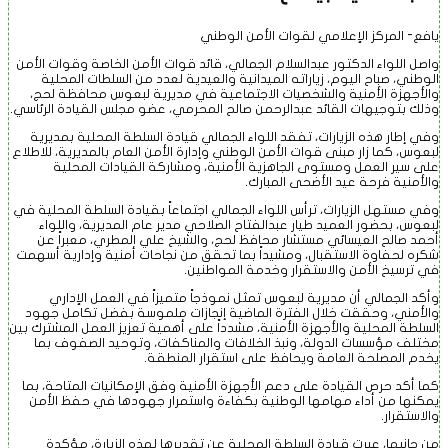
تقارير
يافع- المركز الإعلامي لقوات الأمن الوطني
واصل اللواء الدكتور عبدالسلام الجمالي، قائد قوات الأمن الخاصة وقوات الأمن
فيديــــو
الوطني، صباح اليوم، زياراته الميدانية والعيدية لعدد من السلطات المحلية
والأجهزة الأمنية والشخصيات الاجتماعية في مديرية لبعوس محافظة لحج،
وذلك بتوجيهات القائد عبدالرحمن صالح المحرمي، عضو مجلس القيادة الرئاسي.
وفي إطار هذه الزيارات، تفقد اللواء الجمالي قيادة السلطة المحلية بمديرية
انفوجــراف
لبعوس، كما زار مبنى قوات الأمن الوطني وإدارة الأمن العام بالمديرية، للاطلاع
على سير العمل ومستوى الجاهزية الأمنية، ومشاركة القيادات المحلية
والأمنية فرحة عيد الأضحى المبارك.
وفي مستهل الزيارات، ترأس اللواء الجمالي اجتماعاً بقيادة السلطة المحلية في
مـن نــحــن
لبعوس، بحضور العميد طيار عبدالفتاح الصلاحي مدير عام المديرية، واللواء
أحمد صالح العيسائي مستشار محافظ لحج، والشيخ علي المطري، معبراً عن
شكره لحفاوة الاستقبال، ومشيداً بما تحقق من نجاحات أمنية وإدارية أسهمت
في ترسيخ الأمن والاستقرار وخدمة المواطنين.
اتــصــل بـنــا
وأكد الجمالي أن مديرية لبعوس تمثل نموذجاً متميزاً في العمل الإداري
والأمني، وحققت خلال الفترة الماضية إنجازات ملموسة بفضل تكامل جهود
السلطة المحلية والأجهزة الأمنية، مشدداً على أهمية تعزيز العمل المشترك بين
مختلف مؤسسات الدولة، ونبذ الخلافات والمناكفات، وتوحيد الصفوف بما
يخدم المصلحة العامة ويحافظ على استقرار المنطقة.
كما أكد حرص القيادة على دعم الأجهزة الأمنية وفق الإمكانيات المتاحة، بما
يمكنها من أداء مهامها الوطنية بكفاءة واستمرار جهودها في حفظ الأمن
والاستقرار.
من جانبها، عبرت قيادة السلطة المحلية عن تقديرها لهذه الزيارة، مؤكدة