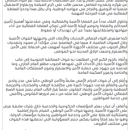
والعميد صالح عقيل طماح،وعدد من الشخصيات الاجتماعية، عبر اللواء الجمالي
عن شكره وتقديره للقاضي محسن طالب على كرم الضيافة وحفاوة الاستقبال،
متمنياً له التوفيق والنجاح في مهامه الوطنية، وأن يظل سنداً وذخراً للسلطة
القضائية في هذه المرحلة المهمة.
وتناول اللقاء عدداً من القضايا الأمنية والقضائية، وفي مقدمتها أهمية تأمين
المحاكم والقضاة وتوفير البيئة الآمنة التي تمكن السلطة القضائية من أداء
مهامها واستقلاليتها بعيداً عن أي تهديدات أو ضغوط.
كما استعرض اللواء الجمالي التحديات والأزمات التي واجهتها القوات الأمنية
خلال السنوات الماضية، لا سيما في العاصمة عدن، مؤكداً أن صمود وتضحيات
أبطال الجنوب في مختلف الأجهزة الأمنية أسهمت في الحفاظ على الأمن
والاستقرار ومنعت انزلاق المدينة نحو الفوضى.
وأشاد بالدور الكبير الذي اضطلعت به قوات العمالقة الجنوبية إلى جانب
الأجهزة الأمنية خلال الأحداث التي شهدها الجنوب مطلع العام الجاري، وما
قدمته من جهود في حماية الأمن والاستقرار وصون الممتلكات العامة
والخاصة وتعزيز السكينة العامة.
وأشار إلى أن قوات الحزام الأمني سابقاً والأمن الوطني حالياً في عدن ولحج
وأبين والضالع قدمت جهوداً كبيرة في مكافحة الإرهاب والمخدرات والجريمة
المنظمة وتعزيز الأمن وإنفاذ القانون، مثمناً قرار النائب العام بمنح صفة الضبط
القضائي لقوات الأمن الوطني، لما مثله من دعم لدورها القانوني والأمني
في خدمة المواطنين.
وأضاف أن غياب بعض المؤسسات الحكومية والخدمية خلال فترات سابقة فرض
على الأجهزة الأمنية، ومنها قوات الأمن الوطني، القيام بأدوار إضافية
واستثنائية للحفاظ على الأمن وخدمة المواطنين وحماية مؤسسات الدولة،
وهو ما يعد إنجازاً وطنياً يعكس حجم المسؤولية التي تحملتها هذه القوات
في مختلف الظروف.