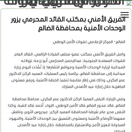
الفريق الأمني بمكتب القائد المحرمي يزور
الوحدات الأمنية بمحافظة الضالع
الضالع- المركز الإعلامي لقوات الأمن الوطني
واصل الفريق الأمني بمكتب عضو مجلس القيادة الرئاسي، القائد العام
للقوات المسلحة الجنوبية، عبدالرحمن المحرّمي أبو زرعة، نزولاته
الميدانية لزيارة الوحدات الأمنية ومواقع انتشارها؛ إذ نُفّذت اليوم زيارة
ميدانية إلى محافظة الضالع، برئاسة رئيس العمليات، العميد الركن الدكتور
عمر البكري، وذلك في إطار متابعة تنفيذ الخطة الأمنية، ورفع مستوى
الجاهزية خلال إجازة عيد الأضحى المبارك.
وفي الزيارة، التقى العميدُ الركن الدكتور عمر البكري، محافظَ محافظة
الضالع، قائد محور الضالع قائد الأمن الوطني، اللواء: أحمد قائد القبة، وكذا
التقى مدير عام شرطة المحافظة العميد الركن: عيدروس الثوير، وناقش
معهما الأوضاع الأمنية ومستوى التنسيق بين الوحدات الأمنية، والجهود
المبذولة لتعزيز الأمن والاستقرار بالمحافظة، خلال إجازة عيد الأضحى
المبارك.