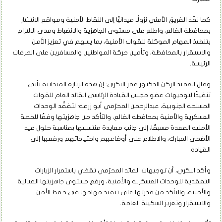
كما نفّذ الفريق الأمني نزولًا ميدانيًّا إلى النقاط الأمنية ومواقع الانتشار
بمحافظة الضالع، واطلع على مستوى الجاهزية والانضباط ومدى الالتزام
بتنفيذ المهام الموكلة للقوات الأمنية، بما يسهم في تعزيز الأمن
والاستقرار بالمحافظة، وتأمين حركة المواطنين والمسافرين على الطرقات
الرئيسة.
وقال العميد الركن الدكتور عمر البكري: إن هذه الزيارة الميدانية تأتي
تنفيذًا لتوجيهات عضو مجلس القيادة الرئاسي القائد العام للقوات
المسلحة الجنوبية، عبدالرحمن المحرّمي أبو زرعة؛ لتفقُّد الوحدات
العسكرية والأمنية بمحافظة الضالع، والتأكد من جاهزيتها وفقًا للخطة
الأمنية المعدة مسبقًا، إلى جانب معايدة منتسبيها بمناسبة حلول عيد
الأضحى المبارك، والاطلاع على أوضاعهم واحتياجاتهم ورفعها إلى
القيادة.
وأكد البكري، أن توجيهات القائد المحرّمي تقضي باستمرار الزيارات
التفقدية للوحدات العسكرية والأمنية، ورفع مستوى جاهزيتها القتالية
والأمنية، والتأكد من قدرتها على تنفيذ مهامها في حفظ الأمن
والاستقرار وتعزيز السكينة العامة.