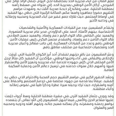
تقارير
شيّع المئات من أبناء مديرية الحد بمحافظة لحج، اليوم، جثمان الرائد صالح علي
القيرحي، أركان الأمن الوطني بمديرية الحد، إلى مثواه في مسقط رأسه
بمنطقة الخلقة، عقب وفاته إثر ذبحة صدرية ألمّت به. وشهدت مراسم
التشييع حضوراً جماهيرياً واسعاً عكس المكانة الكبيرة التي حظي بها الفقيد
في أوساط المجتمع، حيث شارك جمع غفير من أبناء المديرية ومحبيه وزملائه
فيديــــو
في وداعه الأخير.
وتقدّم المشيعين عدد من القيادات العسكرية والأمنية والشخصيات
الاجتماعية، بينهم الأستاذ أحمد علي الداؤودي مدير عام مديرية المنصورة،
والعميد علي القاضي قائد اللواء الرابع دعم وإسناد، والعميد حسين الصلاحي
انفوجــراف
قائد اللواء الثامن دعم وإسناد، والمقدم محسن البكري رئيس عمليات الأمن
الوطني يافع وعدد من القيادات العسكرية، إلى جانب مشائخ وأعيان مديرية
الحد وشخصيات اجتماعية من مختلف مناطق يافع.
وعبّر المشيعون عن بالغ حزنهم لفقدان أحد أبرز الكوادر الأمنية التي عُرفت
مـن نــحــن
بالإخلاص والتفاني في أداء واجبها الوطني، مؤكدين أن الفقيد كان مثالاً لرجل
الأمن المخلص الذي كرّس جهوده لخدمة أبناء مديريته وتعزيز الأمن والاستقرار
فيها، وأسهم خلال سنوات خدمته في ترسيخ دعائم الأمن وحماية السكينة
العامة.
اتــصــل بـنــا
وجسّد الحضور الكبير في مراسم التشييع حجم المحبة والاحترام الذي حظي به
الفقيد، عرفاناً بما قدمه من جهود مخلصة في خدمة المجتمع والحفاظ على
أمنه واستقراره، حيث ترك برحيله سيرة عطرة وذكراً طيباً في نفوس زملائه
وأبناء منطقته.
وقد ووري جثمان الفقيد الثرى في مقبرة منطقة الخلقة وسط أجواء خيّمت
عليها مشاعر الحزن والأسى، فيما ابتهل المشيعون إلى الله تعالى أن يتغمده
بواسع رحمته ومغفرته، وأن يسكنه فسيح جناته، ويلهم أهله وذويه ومحبيه
الصبر والسلوان.