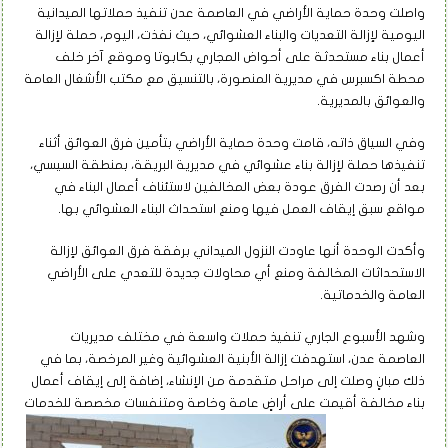
واصلت وحدة حماية الأراضي في العاصمة عدن تنفيذ حملاتها الميدانية
اليومية لإزالة التعديات والبناء العشوائي، حيث نفذت، اليوم، حملة لإزالة
أعمال بناء مستحدثة على أحواض المجاري بكابوتا وموقع آخر خلف
محطة اكسبرس في مديرية المنصورة، بالتنسيق مع مكتب الأشغال العامة
والعوائق بالمديرية.
وفي السياق ذاته، قامت وحدة حماية الأراضي بتأمين فرق العوائق أثناء
تنفيذها حملة لإزالة بناء عشوائي في مديرية البريقة، بمنطقة السيسي،
بعد أن رصدت الفرق عودة بعض المخالفين لاستئناف أعمال البناء في
مواقع سبق إيقاف العمل فيها ومنع استحداث البناء العشوائي بها.
وأكدت الوحدة أنها عاودت النزول الميداني برفقة فرق العوائق لإزالة
الاستحداثات المخالفة ومنع أي محاولات جديدة للتعدي على الأراضي
العامة والخدماتية.
وشهد الأسبوع الجاري تنفيذ حملات واسعة في مختلف مديريات
العاصمة عدن، استهدفت إزالة الأبنية العشوائية وغير المرخصة، بما في
ذلك مبانٍ وصلت إلى مراحل متقدمة من الإنشاء، إضافة إلى إيقاف أعمال
بناء مخالفة أقيمت على أراضٍ عامة وخاصة ومتنفسات مخصصة للخدمات