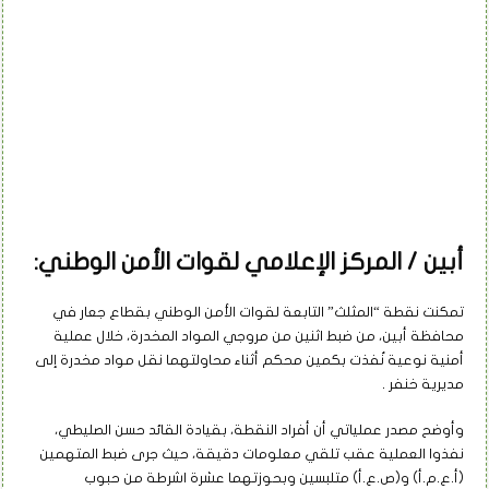
أبين / المركز الإعلامي لقوات الأمن الوطني:
تمكنت نقطة “المثلث” التابعة لقوات الأمن الوطني بقطاع جعار في
محافظة أبين، من ضبط اثنين من مروجي المواد المخدرة، خلال عملية
أمنية نوعية نُفذت بكمين محكم أثناء محاولتهما نقل مواد مخدرة إلى
مديرية خنفر .
وأوضح مصدر عملياتي أن أفراد النقطة، بقيادة القائد حسن الصليطي،
نفذوا العملية عقب تلقي معلومات دقيقة، حيث جرى ضبط المتهمين
(أ.ع.م.أ) و(ص.ع.أ) متلبسين وبحوزتهما عشرة اشرطة من حبوب