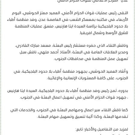
عدن- المركز الاعلامي لقوات الحزام الأمني
التقى رئيس عمليات قوات الحزام الأمني، العميد معتز الحوشبي، اليوم
الأربعاء، في مكتبه بمعسكر الشعب في العاصمة عدن، وفد منظمة أطباء
بلا حدود البلجيكية برئاسة السيدة ايتا هارنيس، منسق عمليات المنظمة
للشرق الأوسط وشمال افريقيا.
وناقش اللقاء، الذي حضره مستشار رئيس البعثة، مسعد مبارك القادري،
ومدير العلاقات العامة في البعثة، الأستاذ أحمد ملهي، ناقش سبل
تسهيل عمل المنظمة في محافظات الجنوب.
وأشاد العميد الحوشبي، بجهود منظمة أطباء بلا حدود البلجيكية، في
الجنوب، على كافة المستويات الإنسانية والإغاثية.
بدوره، ثمن رئيس وفد منظمة أطباء بلا حدود البلجيكية، السيدة ايتا هارنيس
، جهود قوات الحزام الأمني في تسهيل اعمال البعثة في الجنوب.
كما ناقش اللقاء، سير اعمال ومهامم البعثة في الجنوب، والخدمات التي
تقدمها البعثة، وكذا آلية تنسيق وتسهيل مهام البعثة.
لمزيد من التفاصيل والأخبار؛ تابع: