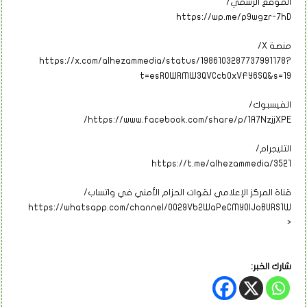
الموقع الرسمي/
https://wp.me/p9wgzr-7hD
منصة X/
https://x.com/alhezammedia/status/1986103287737991178?
t=esROWRMW3QVCcbOxVFY6SQ&s=19
الفيسبوك/
https://www.facebook.com/share/p/1A7NzjjXPE/
التليجرام/
https://t.me/alhezammedia/3521
قناة المركز الإعلامي لقوات الحزام الأمني في واتساب/
https://whatsapp.com/channel/0029Vb2WaPeCMY0IJoBURS1W
<
شارك الخبر: