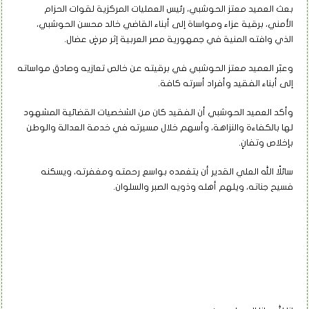
بعث العميد معتز الحوشبي، رئيس العمليات المركزية لقوات الحزام
الأمني، برقية عزاء ومواساة إلى أبناء القاضي خالد محسن الحوشبي،
الذي وافته المنية في جمهورية مصر العربية إثر مرضٍ عضال.
وعبّر العميد معتز الحوشبي في برقيته عن خالص تعازيه وصادق مواساته
إلى أبناء الفقيد وأفراد أسرته كافة.
وأكد العميد الحوشبي أن الفقيد كان من الشخصيات القضائية المشهود
لها بالكفاءة والنزاهة، وأسهم خلال مسيرته في خدمة العدالة والوطن
بإخلاص وتفانٍ.
سائلًا الله العلي القدير أن يتغمده بواسع رحمته ومغفرته، ويسكنه
فسيح جناته، ويلهم أهله وذويه الصبر والسلوان.