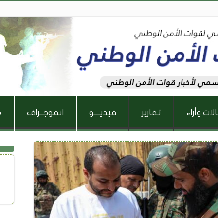
ات وأراء
تقارير
فيديــــو
انفوجــراف
م