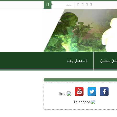
ـن نــحــن
اتــصــل بـنــا