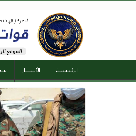
الرئـيـسـيـة
الأخبـــــار
مقال