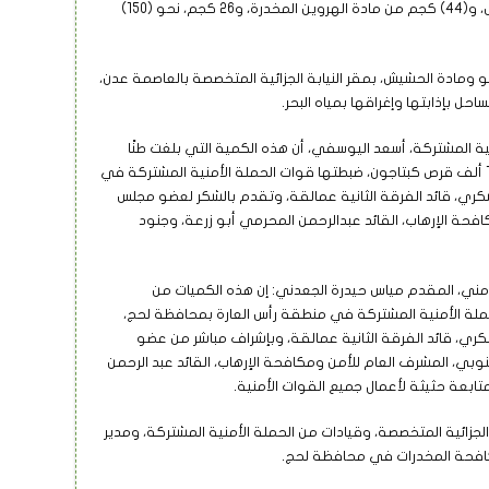
كجم مادة الشبو، و(401) كجم من مادة الحشيش، و(44) كجم من مادة الهروين المخدرة، و26 كجم، نحو (150)
 ومادة الحشيش، بمقر النيابة الجزائية المتخصصة بالعاصمة عدن،
حل بإذابتها وإغراقها بمياه البحر.
ة المشتركة، أسعد اليوسفي، أن هذه الكمية التي بلغت طنًا
وثمانية كيلو جرام، من المخدرات، من ضمنها 150 ألف قرص كبتاجون، ضبطتها قوات الحملة الأمنية المشتركة في
كري، قائد الفرقة الثانية عمالقة، وتقدم بالشكر لعضو مجلس
افحة الإرهاب، القائد عبدالرحمن المحرمي أبو زرعة، وجنود
مني، المقدم مياس حيدرة الجعدني: إن هذه الكميات من
حملة الأمنية المشتركة في منطقة رأس العارة بمحافظة لحج،
كري، قائد الفرقة الثانية عمالقة، وبإشراف مباشر من عضو
جنوبي، المشرف العام للأمن ومكافحة الإرهاب، القائد عبد الرحمن
ابعة حثيثة لأعمال جميع القوات الأمنية.
الجزائية المتخصصة، وقيادات من الحملة الأمنية المشتركة، ومدير
فحة المخدرات في محافظة لحج.