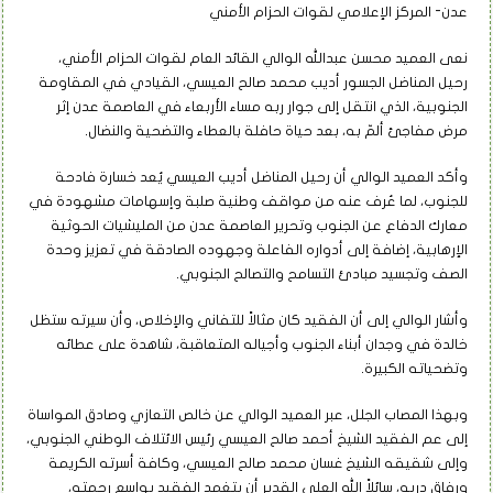
عدن- المركز الإعلامي لقوات الحزام الأمني
نعى العميد محسن عبدالله الوالي القائد العام لقوات الحزام الأمني،
رحيل المناضل الجسور أديب محمد صالح العيسي، القيادي في المقاومة
الجنوبية، الذي انتقل إلى جوار ربه مساء الأربعاء في العاصمة عدن إثر
مرض مفاجئ ألمّ به، بعد حياة حافلة بالعطاء والتضحية والنضال.
وأكد العميد الوالي أن رحيل المناضل أديب العيسي يُعد خسارة فادحة
للجنوب، لما عُرف عنه من مواقف وطنية صلبة وإسهامات مشهودة في
معارك الدفاع عن الجنوب وتحرير العاصمة عدن من المليشيات الحوثية
الإرهابية، إضافة إلى أدواره الفاعلة وجهوده الصادقة في تعزيز وحدة
الصف وتجسيد مبادئ التسامح والتصالح الجنوبي.
وأشار الوالي إلى أن الفقيد كان مثالاً للتفاني والإخلاص، وأن سيرته ستظل
خالدة في وجدان أبناء الجنوب وأجياله المتعاقبة، شاهدة على عطائه
وتضحياته الكبيرة.
وبهذا المصاب الجلل، عبر العميد الوالي عن خالص التعازي وصادق المواساة
إلى عم الفقيد الشيخ أحمد صالح العيسي رئيس الائتلاف الوطني الجنوبي،
وإلى شقيقه الشيخ غسان محمد صالح العيسي، وكافة أسرته الكريمة
ورفاق دربه، سائلاً الله العلي القدير أن يتغمد الفقيد بواسع رحمته،