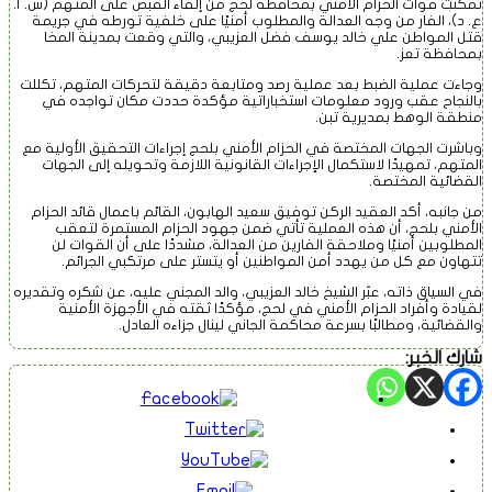
تقارير
تمكنت قوات الحزام الأمني بمحافظة لحج من إلقاء القبض على المتهم (س. أ.
ع. د)، الفار من وجه العدالة والمطلوب أمنيًا على خلفية تورطه في جريمة
قتل المواطن علي خالد يوسف فضل العزيبي، والتي وقعت بمدينة المخا
بمحافظة تعز.
فيديــــو
وجاءت عملية الضبط بعد عملية رصد ومتابعة دقيقة لتحركات المتهم، تكللت
بالنجاح عقب ورود معلومات استخباراتية مؤكدة حددت مكان تواجده في
منطقة الوهط بمديرية تبن.
وباشرت الجهات المختصة في الحزام الأمني بلحج إجراءات التحقيق الأولية مع
انفوجــراف
المتهم، تمهيدًا لاستكمال الإجراءات القانونية اللازمة وتحويله إلى الجهات
القضائية المختصة.
من جانبه، أكد العقيد الركن توفيق سعيد الهابون، القائم باعمال قائد الحزام
الأمني بلحج، أن هذه العملية تأتي ضمن جهود الحزام المستمرة لتعقب
مـن نــحــن
المطلوبين أمنيًا وملاحقة الفارين من العدالة، مشددًا على أن القوات لن
تتهاون مع كل من يهدد أمن المواطنين أو يتستر على مرتكبي الجرائم.
في السياق ذاته، عبّر الشيخ خالد العزيبي، والد المجني عليه، عن شكره وتقديره
لقيادة وأفراد الحزام الأمني في لحج، مؤكدًا ثقته في الأجهزة الأمنية
اتــصــل بـنــا
والقضائية، ومطالبًا بسرعة محاكمة الجاني لينال جزاءه العادل.
شارك الخبر: