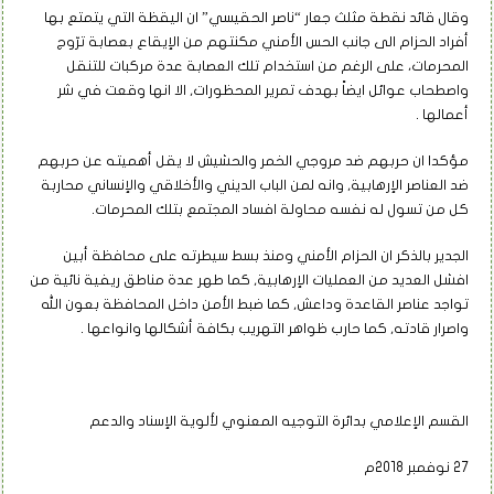
وقال قائد نقطة مثلث جعار “ناصر الحقيسي” ان اليقظة التي يتمتع بها
أفراد الحزام الى جانب الحس الأمني مكنتهم من الإيقاع بعصابة ترّوج
المحرمات، على الرغم من استخدام تلك العصابة عدة مركبات للتنقل
واصطحاب عوائل ايضاً بهدف تمرير المحظورات, الا انها وقعت في شر
أعمالها .
مؤكدا ان حربهم ضد مروجي الخمر والحشيش لا يقل أهميته عن حربهم
ضد العناصر الإرهابية, وانه لمن الباب الديني والأخلاقي والإنساني محاربة
كل من تسول له نفسه محاولة افساد المجتمع بتلك المحرمات.
الجدير بالذكر ان الحزام الأمني ومنذ بسط سيطرته على محافظة أبين
افشل العديد من العمليات الإرهابية, كما طهر عدة مناطق ريفية نائية من
تواجد عناصر القاعدة وداعش, كما ضبط الأمن داخل المحافظة بعون الله
واصرار قادته, كما حارب ظواهر التهريب بكافة أشكالها وانواعها .
القسم الإعلامي بدائرة التوجيه المعنوي لألوية الإسناد والدعم
27 نوفمبر 2018م